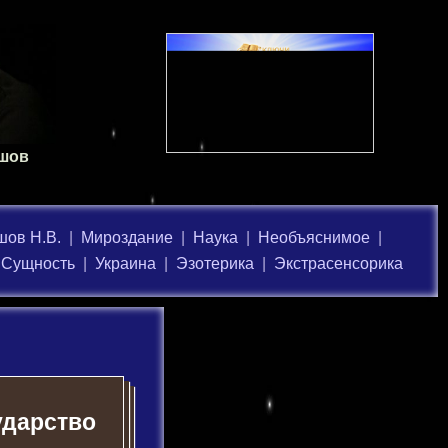
ашов
ов Н.В.
|
Мироздание
|
Наука
|
Необъяснимое
|
Сущность
|
Украина
|
Эзотерика
|
Экстрасенсорика
ударство