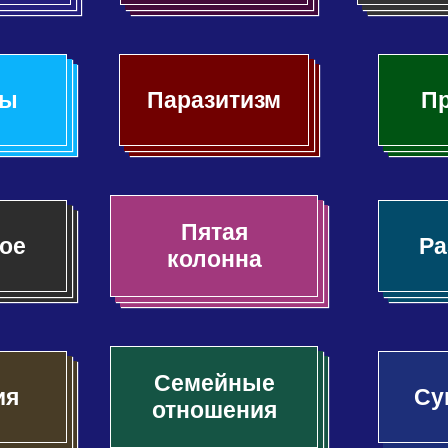
сы
Паразитизм
П
Пятая
ое
Ра
колонна
Семейные
ия
Су
отношения