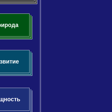
рирода
звитие
щность