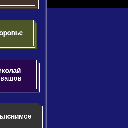
оровье
иколай
евашов
ъяснимое