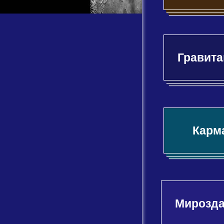
Гравита
Карм
Мирозд