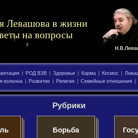
я Левашова в жизни
веты на вопросы
Н.В.Лев
авитация
|
РОД ВЗВ
|
Здоровье
|
Карма
|
Космос
|
Леваш
я колонна
|
Развитие
|
Религия
|
Семейные отношения
|
Рубрики
оль
Борьба
Гос