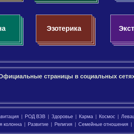
на
Эзотерика
Экст
Официальные страницы в социальных сетя
авитация
|
РОД ВЗВ
|
Здоровье
|
Карма
|
Космос
|
Леваш
я колонна
|
Развитие
|
Религия
|
Семейные отношения
|