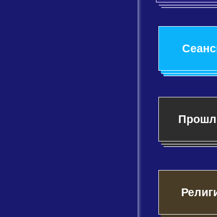
Сеан
Прошл
Религ