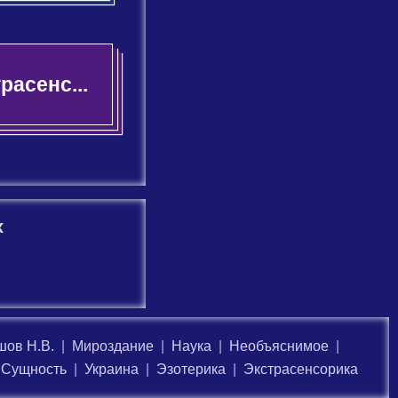
расенс...
х
ов Н.В.
|
Мироздание
|
Наука
|
Необъяснимое
|
Сущность
|
Украина
|
Эзотерика
|
Экстрасенсорика