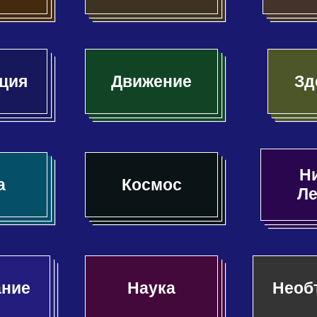
ция
Движение
Зд
Н
а
Космос
Л
ание
Наука
Необ